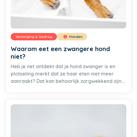
Verzorging & Gedrag
Honden
Waarom eet een zwangere hond
niet?
Heb je net ontdekt dat je hond zwanger is en
plotseling merkt dat ze haar eten niet meer
aanraakt? Dat kan behoorlijk zorgwekkend zijn.
Geen paniek, je bent niet de enige die dit
meemaakt. In dit blogartikel gaan we dieper in
op waarom zwangere honden soms weigeren te
eten en wat je kunt doen om haar weer aan het
eten te krijgen.