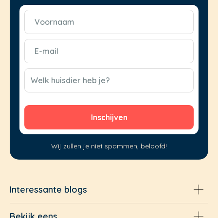
Voornaam
(Vereist)
E-
mail
(Vereist)
CAPTCHA
Welk huisdier heb je?
Wij zullen je niet spammen, beloofd!
Interessante blogs
Bekijk eens