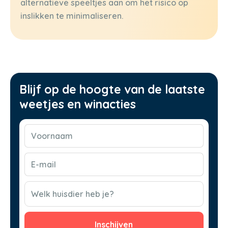
alternatieve speeltjes aan om het risico op
inslikken te minimaliseren.
Blijf op de hoogte van de laatste
weetjes en winacties
Voornaam
(Vereist)
E-
mail
(Vereist)
CAPTCHA
Welk huisdier heb je?