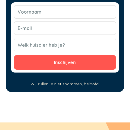
Voornaam
(Vereist)
E-
mail
(Vereist)
CAPTCHA
Welk huisdier heb je?
Wij zullen je niet spammen, beloofd!