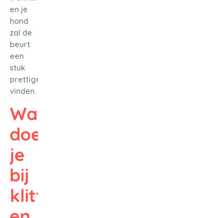
en je
hond
zal de
beurt
een
stuk
prettiger
vinden.
Wat
doe
je
bij
klitten
en