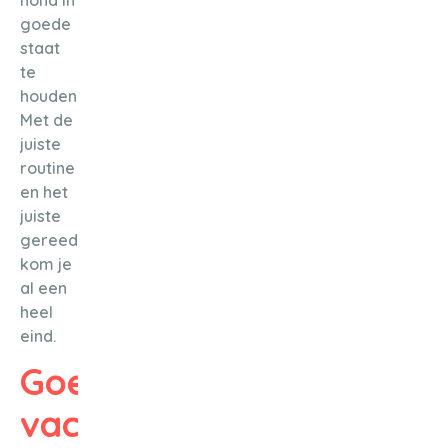
goede
staat
te
houden.
Met de
juiste
routine
en het
juiste
gereedschap
kom je
al een
heel
eind.
Goede
vachtverzorging