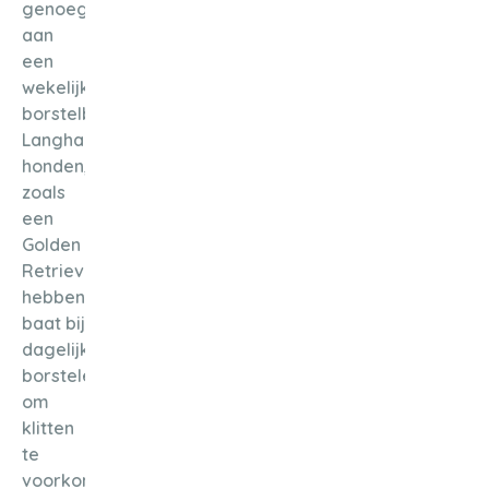
genoeg
aan
een
wekelijkse
borstelbeurt.
Langharige
honden,
zoals
een
Golden
Retriever,
hebben
baat bij
dagelijks
borstelen
om
klitten
te
voorkomen.