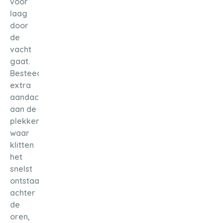
voor
laag
door
de
vacht
gaat.
Besteed
extra
aandacht
aan de
plekken
waar
klitten
het
snelst
ontstaan:
achter
de
oren,