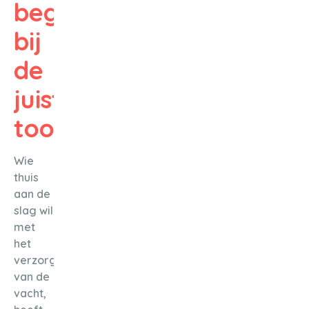
begint
bij
de
juiste
tools
Wie
thuis
aan de
slag wil
met
het
verzorgen
van de
vacht,