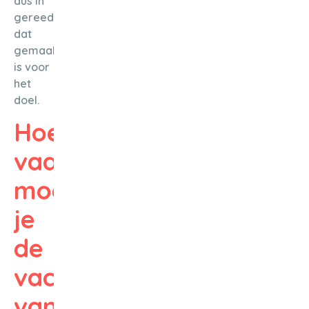
dus in
gereedschap
dat
gemaakt
is voor
het
doel.
Hoe
vaak
moet
je
de
vacht
van