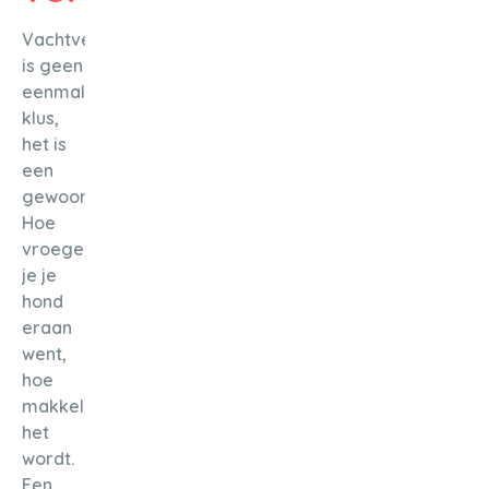
Vachtverzorging
is geen
eenmalige
klus,
het is
een
gewoonte.
Hoe
vroeger
je je
hond
eraan
went,
hoe
makkelijker
het
wordt.
Een