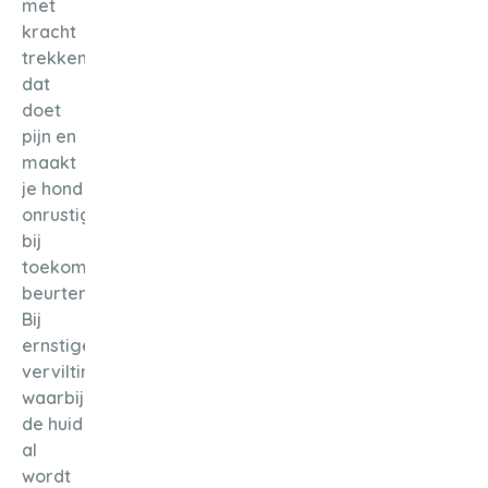
met
kracht
trekken:
dat
doet
pijn en
maakt
je hond
onrustig
bij
toekomstige
beurten.
Bij
ernstige
vervilting,
waarbij
de huid
al
wordt