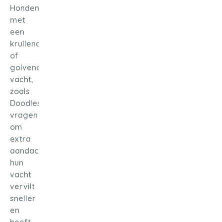
Honden
met
een
krullende
of
golvende
vacht,
zoals
Doodles,
vragen
om
extra
aandacht:
hun
vacht
vervilt
sneller
en