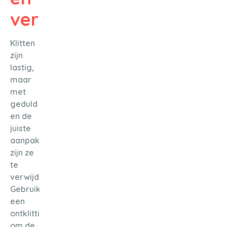
vervilting?
Klitten
zijn
lastig,
maar
met
geduld
en de
juiste
aanpak
zijn ze
te
verwijderen.
Gebruik
een
ontklittingsspray
om de