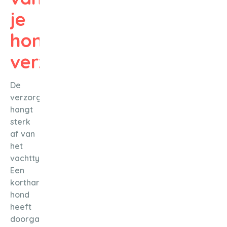
je
hond
verzorgen?
De
verzorgingsfrequentie
hangt
sterk
af van
het
vachttype.
Een
kortharige
hond
heeft
doorgaans