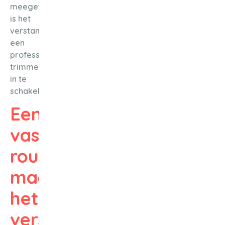
meegetrokken,
is het
verstandig
een
professionele
trimmer
in te
schakelen.
Een
vaste
routine
maakt
het
verschil