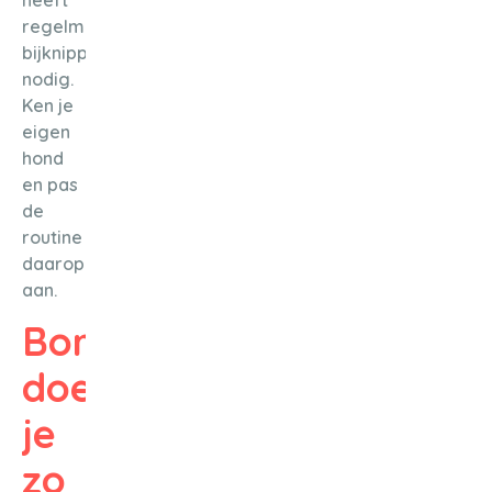
heeft
regelmatig
bijknippen
nodig.
Ken je
eigen
hond
en pas
de
routine
daarop
aan.
Borstelen
doe
je
zo