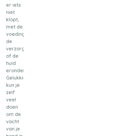
er iets
niet
klopt,
met de
voeding,
de
verzorging
of de
huid
eronder.
Gelukkig
kun je
zelf
veel
doen
om de
vacht
van je
hond in