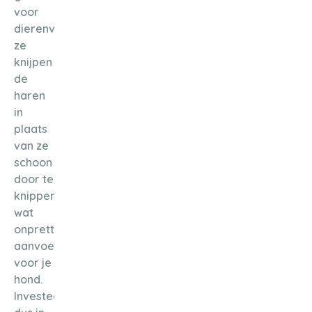
voor
dierenvachten:
ze
knijpen
de
haren
in
plaats
van ze
schoon
door te
knippen,
wat
onprettig
aanvoelt
voor je
hond.
Investeer