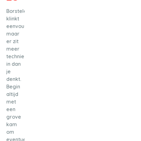
Borstelen
klinkt
eenvoudig,
maar
er zit
meer
techniek
in dan
je
denkt.
Begin
altijd
met
een
grove
kam
om
eventuele