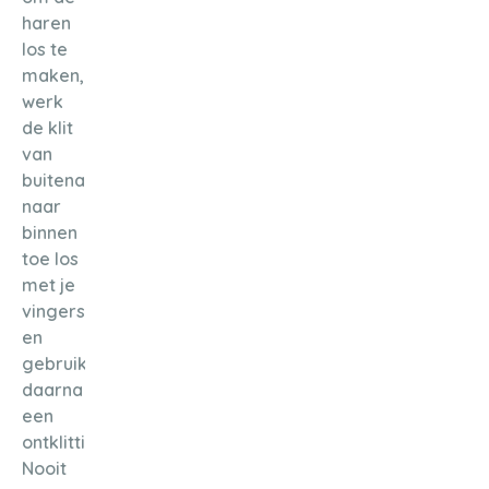
haren
los te
maken,
werk
de klit
van
buitenaf
naar
binnen
toe los
met je
vingers
en
gebruik
daarna
een
ontklittingskam.
Nooit