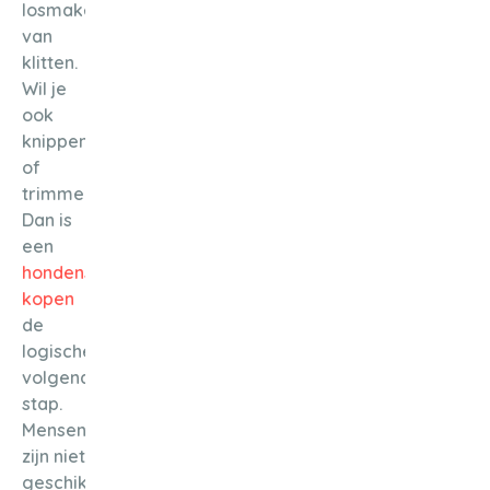
losmaken
van
klitten.
Wil je
ook
knippen
of
trimmen?
Dan is
een
hondenschaar
kopen
de
logische
volgende
stap.
Mensenscharen
zijn niet
geschikt