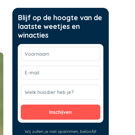
Blijf op de hoogte van de
laatste weetjes en
winacties
Voornaam
(Vereist)
E-
mail
(Vereist)
CAPTCHA
Welk huisdier heb je?
Wij zullen je niet spammen, beloofd!