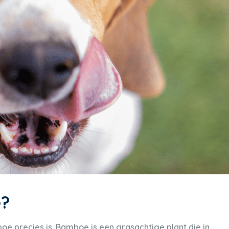
e?
oe precies is. Bamboe is een grasachtige plant die in