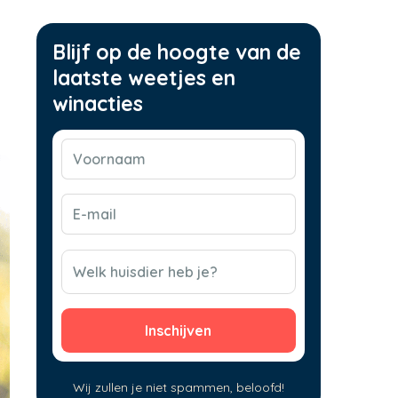
Blijf op de hoogte van de
laatste weetjes en
winacties
Voornaam
(Vereist)
E-
mail
(Vereist)
CAPTCHA
Welk huisdier heb je?
Wij zullen je niet spammen, beloofd!