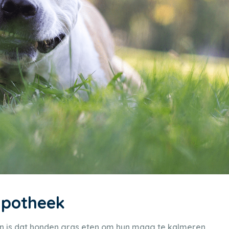
 apotheek
 is dat honden gras eten om hun maag te kalmeren.