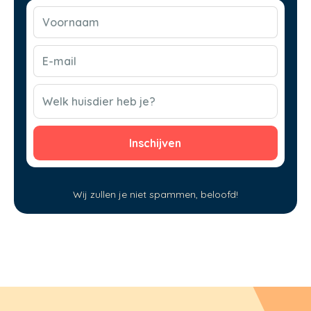
Voornaam
(Vereist)
E-
mail
(Vereist)
CAPTCHA
Welk huisdier heb je?
Wij zullen je niet spammen, beloofd!