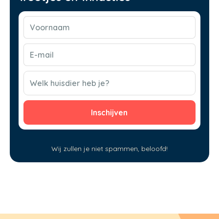
Voornaam
(Vereist)
E-
mail
(Vereist)
CAPTCHA
Welk huisdier heb je?
Wij zullen je niet spammen, beloofd!