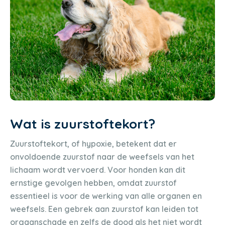
Wat is zuurstoftekort?
Zuurstoftekort, of hypoxie, betekent dat er
onvoldoende zuurstof naar de weefsels van het
lichaam wordt vervoerd. Voor honden kan dit
ernstige gevolgen hebben, omdat zuurstof
essentieel is voor de werking van alle organen en
weefsels. Een gebrek aan zuurstof kan leiden tot
orgaanschade en zelfs de dood als het niet wordt