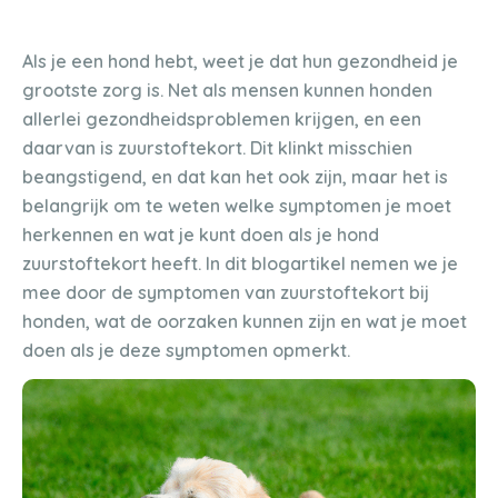
Als je een hond hebt, weet je dat hun gezondheid je
grootste zorg is. Net als mensen kunnen honden
allerlei gezondheidsproblemen krijgen, en een
daarvan is zuurstoftekort. Dit klinkt misschien
beangstigend, en dat kan het ook zijn, maar het is
belangrijk om te weten welke symptomen je moet
herkennen en wat je kunt doen als je hond
zuurstoftekort heeft. In dit blogartikel nemen we je
mee door de symptomen van zuurstoftekort bij
honden, wat de oorzaken kunnen zijn en wat je moet
doen als je deze symptomen opmerkt.