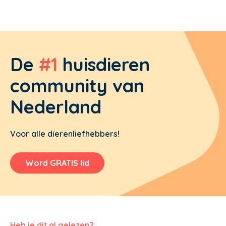
De
#1
huisdieren
community van
Nederland
Voor alle dierenliefhebbers!
Word GRATIS lid
Heb je dit al gelezen?