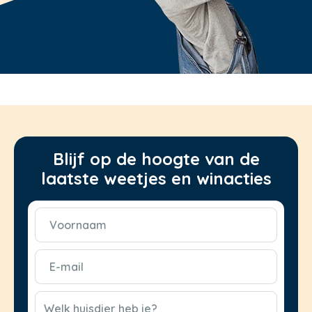
Blijf op de hoogte van de
laatste weetjes en winacties
Voornaam
(Vereist)
E-
mail
(Vereist)
CAPTCHA
Welk huisdier heb je?