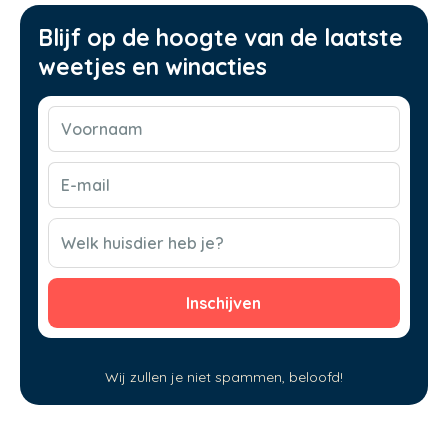
Blijf op de hoogte van de laatste
weetjes en winacties
Voornaam
(Vereist)
E-
mail
(Vereist)
CAPTCHA
Welk huisdier heb je?
Wij zullen je niet spammen, beloofd!