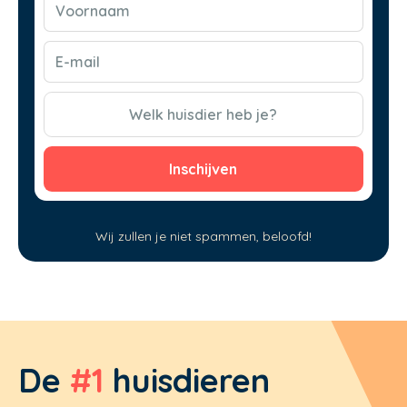
(Vereist)
E-
mail
(Vereist)
CAPTCHA
Welk huisdier heb je?
Wij zullen je niet spammen, beloofd!
De
#1
huisdieren