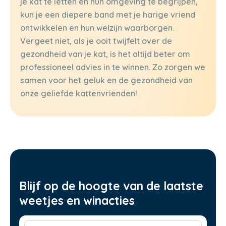
je kat te letten en hun omgeving te begrijpen,
kun je een diepere band met je harige vriend
ontwikkelen en hun welzijn waarborgen.
Vergeet niet, als je ooit twijfelt over de
gezondheid van je kat, is het altijd beter om
professioneel advies in te winnen. Zo zorgen we
samen voor het geluk en de gezondheid van
onze geliefde kattenvrienden!
Blijf op de hoogte van de laatste
weetjes en winacties
Voornaam