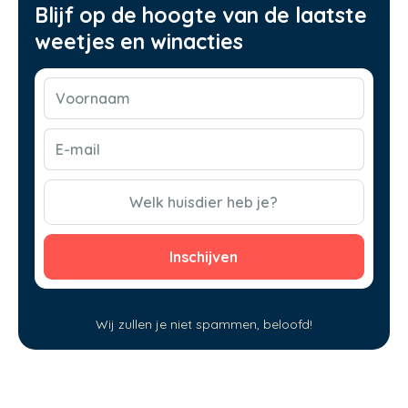
Blijf op de hoogte van de laatste
weetjes en winacties
Voornaam
(Vereist)
E-
mail
(Vereist)
CAPTCHA
Welk huisdier heb je?
Wij zullen je niet spammen, beloofd!