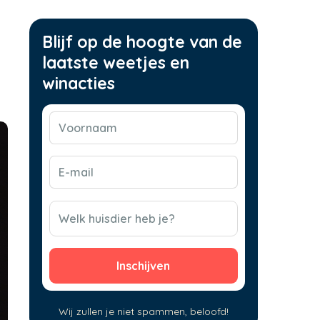
Blijf op de hoogte van de
laatste weetjes en
winacties
Voornaam
(Vereist)
E-
mail
(Vereist)
CAPTCHA
Welk huisdier heb je?
Wij zullen je niet spammen, beloofd!