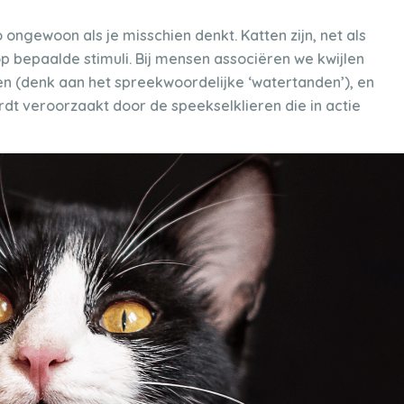
zo ongewoon als je misschien denkt. Katten zijn, net als
op bepaalde stimuli. Bij mensen associëren we kwijlen
ten (denk aan het spreekwoordelijke ‘watertanden’), en
wordt veroorzaakt door de speekselklieren die in actie