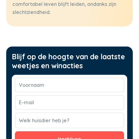
comfortabel leven blijft leiden, ondanks zijn
slechtziendheid.
Blijf op de hoogte van de laatste
weetjes en winacties
Voornaam
(Vereist)
E-
mail
(Vereist)
CAPTCHA
Welk huisdier heb je?