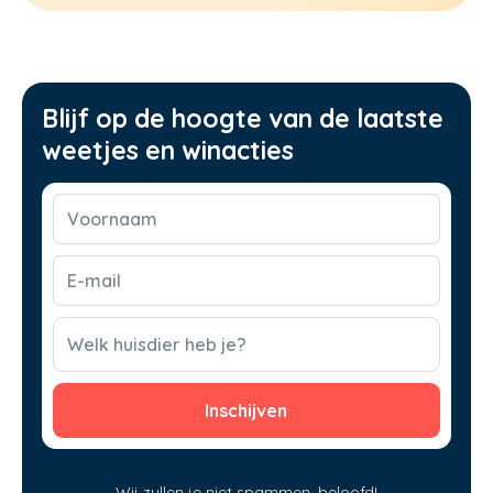
Blijf op de hoogte van de laatste
weetjes en winacties
Voornaam
(Vereist)
E-
mail
(Vereist)
CAPTCHA
Welk huisdier heb je?
Wij zullen je niet spammen, beloofd!