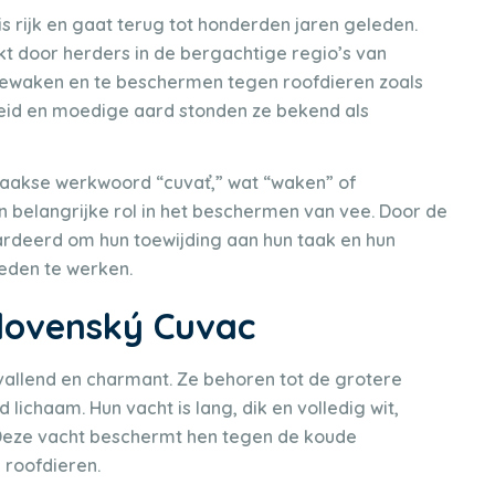
s rijk en gaat terug tot honderden jaren geleden.
t door herders in de bergachtige regio’s van
bewaken en te beschermen tegen roofdieren zoals
eid en moedige aard stonden ze bekend als
waakse werkwoord “cuvať,” wat “waken” of
 belangrijke rol in het beschermen van vee. Door de
deerd om hun toewijding aan hun taak en hun
den te werken.
 Slovenský Cuvac
pvallend en charmant. Ze behoren tot de grotere
lichaam. Hun vacht is lang, dik en volledig wit,
 Deze vacht beschermt hen tegen de koude
 roofdieren.