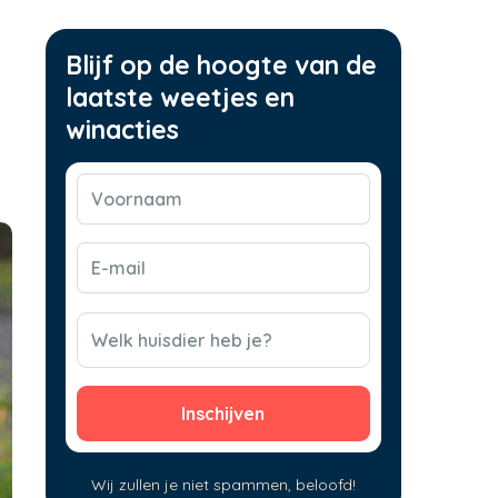
Blijf op de hoogte van de
laatste weetjes en
winacties
Voornaam
(Vereist)
E-
mail
(Vereist)
CAPTCHA
Welk huisdier heb je?
Wij zullen je niet spammen, beloofd!