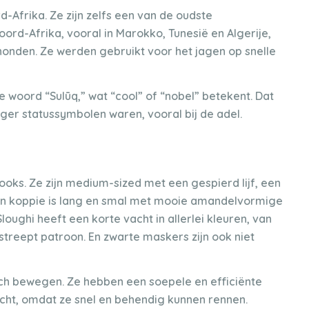
rd-Afrika. Ze zijn zelfs een van de oudste
ord-Afrika, vooral in Marokko, Tunesië en Algerije,
 honden. Ze werden gebruikt voor het jagen op snelle
 woord “Sulūq,” wat “cool” of “nobel” betekent. Dat
eger statussymbolen waren, vooral bij de adel.
oks. Ze zijn medium-sized met een gespierd lijf, een
Hun koppie is lang en smal met mooie amandelvormige
oughi heeft een korte vacht in allerlei kleuren, van
treept patroon. En zwarte maskers zijn ook niet
zich bewegen. Ze hebben een soepele en efficiënte
acht, omdat ze snel en behendig kunnen rennen.