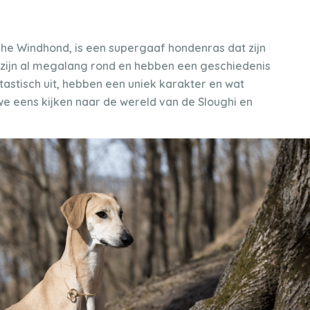
che Windhond, is een supergaaf hondenras dat zijn
 zijn al megalang rond en hebben een geschiedenis
tastisch uit, hebben een uniek karakter en wat
e eens kijken naar de wereld van de Sloughi en