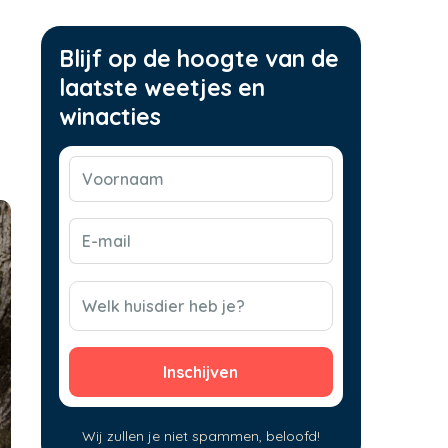
Blijf op de hoogte van de
laatste weetjes en
winacties
Voornaam
(Vereist)
E-
mail
(Vereist)
CAPTCHA
Welk huisdier heb je?
Wij zullen je niet spammen, beloofd!