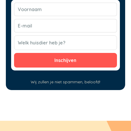
Voornaam
(Vereist)
E-
mail
(Vereist)
CAPTCHA
Welk huisdier heb je?
Wij zullen je niet spammen, beloofd!