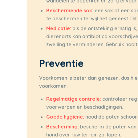
wandelen te beperken en zorg ervoor d
Beschermende sok:
een sok of een sp
te beschermen terwijl het geneest. Dit
Medicatie:
als de ontsteking ernstig is
dierenarts kan antibiotica voorschrijv
zwelling te verminderen. Gebruik nooi
Preventie
Voorkomen is beter dan genezen, dus hier
voorkomen:
Regelmatige controle:
controleer reg
voorwerpen en beschadigingen.
Goede hygiëne:
houd de poten schoon,
Bescherming:
bescherm de poten van je
hond over ruw terrein zal lopen.