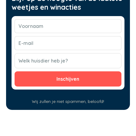
weetjes en winacties
Voornaam
(Vereist)
E-
mail
(Vereist)
CAPTCHA
Welk huisdier heb je?
Wij zullen je niet spammen, beloofd!