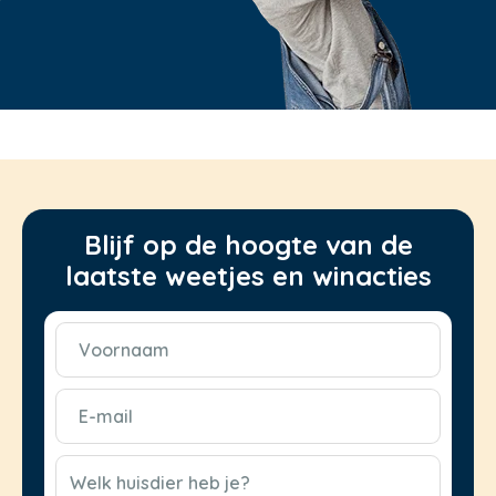
Blijf op de hoogte van de
laatste weetjes en winacties
Voornaam
(Vereist)
E-
mail
(Vereist)
CAPTCHA
Welk huisdier heb je?