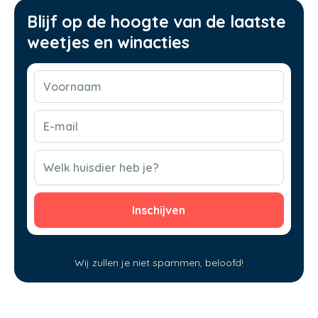
Blijf op de hoogte van de laatste
weetjes en winacties
Voornaam
(Vereist)
E-
mail
(Vereist)
CAPTCHA
Welk huisdier heb je?
Wij zullen je niet spammen, beloofd!