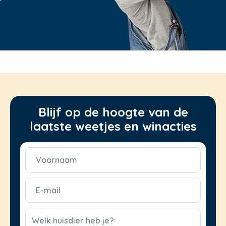
Blijf op de hoogte van de
laatste weetjes en winacties
Voornaam
(Vereist)
E-
mail
(Vereist)
CAPTCHA
Welk huisdier heb je?