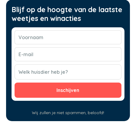
Blijf op de hoogte van de laatste
weetjes en winacties
Voornaam
(Vereist)
E-
mail
(Vereist)
CAPTCHA
Welk huisdier heb je?
Wij zullen je niet spammen, beloofd!