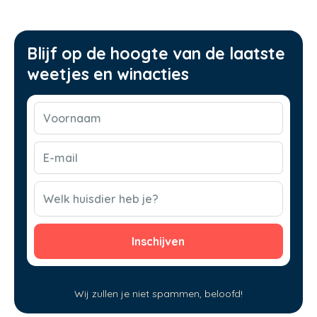
Blijf op de hoogte van de laatste
weetjes en winacties
Voornaam
(Vereist)
E-
mail
(Vereist)
CAPTCHA
Welk huisdier heb je?
Wij zullen je niet spammen, beloofd!