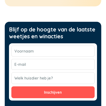
Blijf op de hoogte van de laatste
weetjes en winacties
Voornaam
(Vereist)
E-
mail
(Vereist)
CAPTCHA
Welk huisdier heb je?