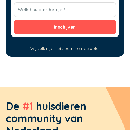
(Vereist)
CAPTCHA
Welk huisdier heb je?
Wij zullen je niet spammen, beloofd!
De
#1
huisdieren
community van