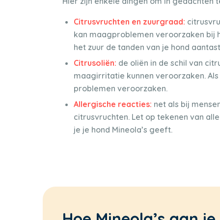
Hier zijn enkele dingen om in gedachten 
Citrusvruchten en zuurgraad:
citrusvru
kan maagproblemen veroorzaken bij h
het zuur de tanden van je hond aantast
Citrusoliën:
de oliën in de schil van c
maagirritatie kunnen veroorzaken. Als j
problemen veroorzaken.
Allergische reacties:
net als bij mense
citrusvruchten. Let op tekenen van aller
je je hond Mineola’s geeft.
Hoe Mineola’s aan je