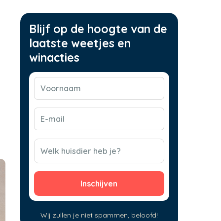
Blijf op de hoogte van de
laatste weetjes en
winacties
Voornaam
(Vereist)
E-
mail
(Vereist)
CAPTCHA
Welk huisdier heb je?
Wij zullen je niet spammen, beloofd!