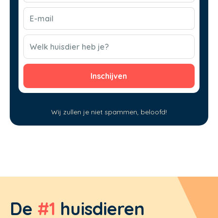
E-
mail
(Vereist)
CAPTCHA
Welk huisdier heb je?
Wij zullen je niet spammen, beloofd!
De
#1
huisdieren