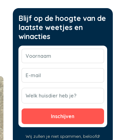
Blijf op de hoogte van de
laatste weetjes en
winacties
Voornaam
(Vereist)
E-
mail
(Vereist)
CAPTCHA
Welk huisdier heb je?
Wij zullen je niet spammen, beloofd!