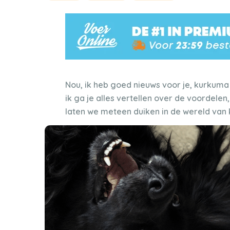
Nou, ik heb goed nieuws voor je, kurkuma
ik ga je alles vertellen over de voordelen
laten we meteen duiken in de wereld van