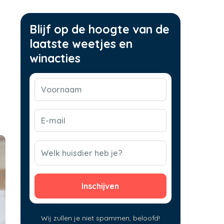
Blijf op de hoogte van de
laatste weetjes en
winacties
Voornaam
(Vereist)
E-
mail
(Vereist)
CAPTCHA
Welk huisdier heb je?
Wij zullen je niet spammen, beloofd!