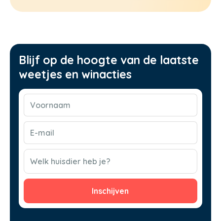
Blijf op de hoogte van de laatste
weetjes en winacties
Voornaam
(Vereist)
E-
mail
(Vereist)
CAPTCHA
Welk huisdier heb je?