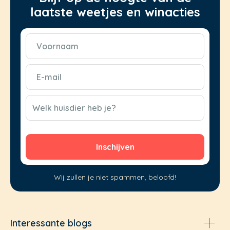
laatste weetjes en winacties
Voornaam
(Vereist)
E-
mail
(Vereist)
CAPTCHA
Welk huisdier heb je?
Wij zullen je niet spammen, beloofd!
Interessante blogs