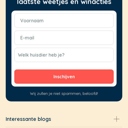
laatste weetjes en winacties
Voornaam
(Vereist)
E-
mail
(Vereist)
CAPTCHA
Welk huisdier heb je?
Wij zullen je niet spammen, beloofd!
Interessante blogs