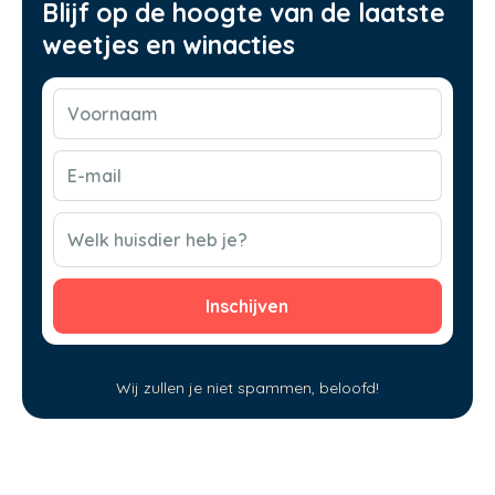
Blijf op de hoogte van de laatste
weetjes en winacties
Voornaam
(Vereist)
E-
mail
(Vereist)
CAPTCHA
Welk huisdier heb je?
Wij zullen je niet spammen, beloofd!