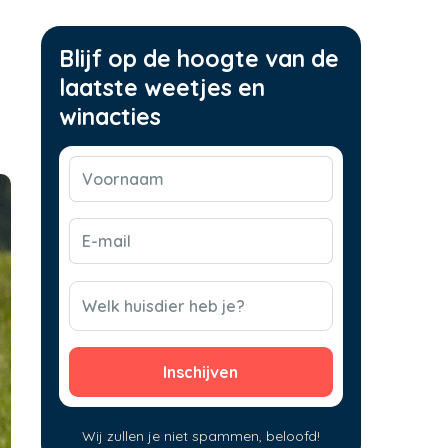
Blijf op de hoogte van de
laatste weetjes en
winacties
Voornaam
(Vereist)
E-
mail
(Vereist)
CAPTCHA
Welk huisdier heb je?
Wij zullen je niet spammen, beloofd!