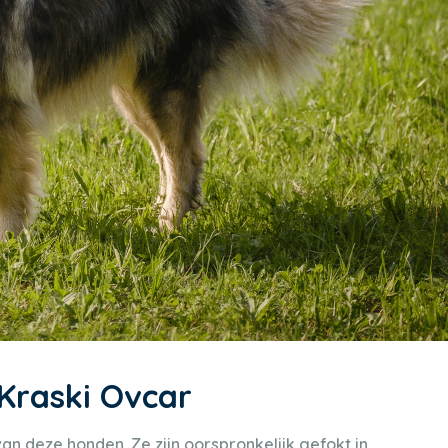
Kraski Ovcar
n deze honden. Ze zijn oorspronkelijk gefokt in