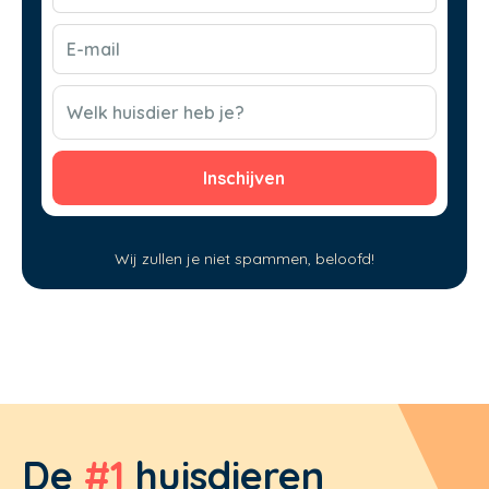
(Vereist)
E-
mail
(Vereist)
CAPTCHA
Welk huisdier heb je?
Wij zullen je niet spammen, beloofd!
De
#1
huisdieren