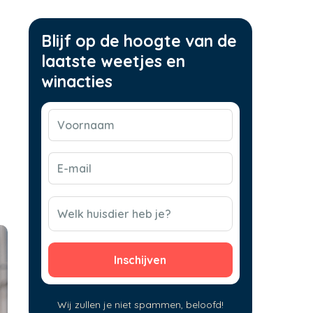
Blijf op de hoogte van de
laatste weetjes en
winacties
Voornaam
(Vereist)
E-
mail
(Vereist)
CAPTCHA
Welk huisdier heb je?
Wij zullen je niet spammen, beloofd!