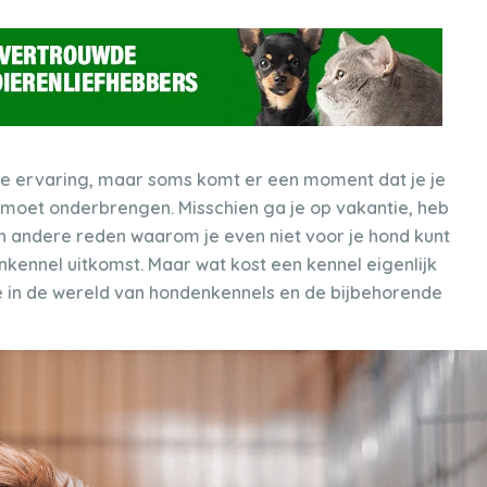
e ervaring, maar soms komt er een moment dat je je
s moet onderbrengen. Misschien ga je op vakantie, heb
en andere reden waarom je even niet voor je hond kunt
nkennel uitkomst. Maar wat kost een kennel eigenlijk
e in de wereld van hondenkennels en de bijbehorende