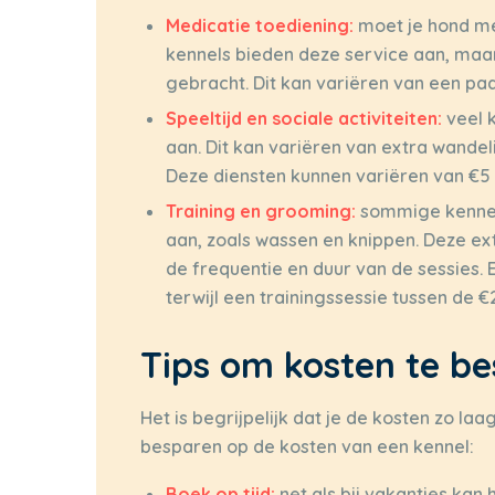
Medicatie toediening:
moet je hond med
kennels bieden deze service aan, maar
gebracht. Dit kan variëren van een pa
Speeltijd en sociale activiteiten:
veel k
aan. Dit kan variëren van extra wandel
Deze diensten kunnen variëren van €5 to
Training en grooming:
sommige kennels
aan, zoals wassen en knippen. Deze ext
de frequentie en duur van de sessies. 
terwijl een trainingssessie tussen de €
Tips om kosten te b
Het is begrijpelijk dat je de kosten zo laa
besparen op de kosten van een kennel:
Boek op tijd:
net als bij vakanties kan