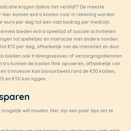
icatie krijgen tijdens het verblijf? De meeste
 hier kunnen extra kosten voor in rekening worden
ar euro per dag tot een vast bedrag per medicijn.
ennels bieden extra speeltijd of sociale activiteiten
ingen tot spelletjes en interactie met andere honden.
t €15 per dag, afhankelijk van de intensiteit en duur.
 bieden ook trainingssessies of verzorgingsdiensten
ra’s kunnen de kosten flink opvoeren, afhankelijk van
Een trimsessie kan bijvoorbeeld rond de €30 kosten,
20 en €50 kan liggen.
esparen
g mogelijk wilt houden. Hier zijn een paar tips om te
 het boeken van een kennel ver van tevoren vaak geld