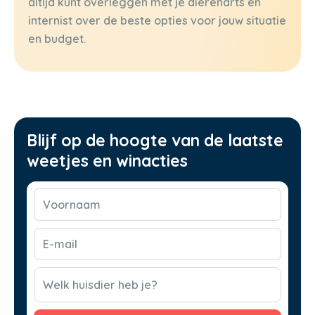
altijd kunt overleggen met je dierenarts en
internist over de beste opties voor jouw situatie
en budget.
Blijf op de hoogte van de laatste
weetjes en winacties
Voornaam
(Vereist)
E-
mail
(Vereist)
CAPTCHA
Welk huisdier heb je?