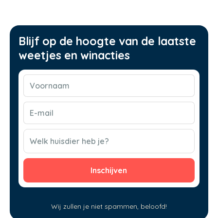
Blijf op de hoogte van de laatste
weetjes en winacties
Voornaam
(Vereist)
E-
mail
(Vereist)
CAPTCHA
Welk huisdier heb je?
Wij zullen je niet spammen, beloofd!