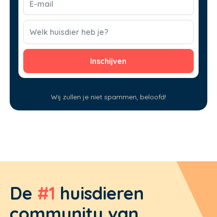
mail
(Vereist)
CAPTCHA
Welk huisdier heb je?
Wij zullen je niet spammen, beloofd!
De
#1
huisdieren
community van