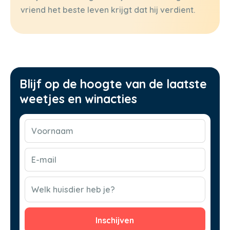
vriend het beste leven krijgt dat hij verdient.
Blijf op de hoogte van de laatste
weetjes en winacties
Voornaam
(Vereist)
E-
mail
(Vereist)
CAPTCHA
Welk huisdier heb je?