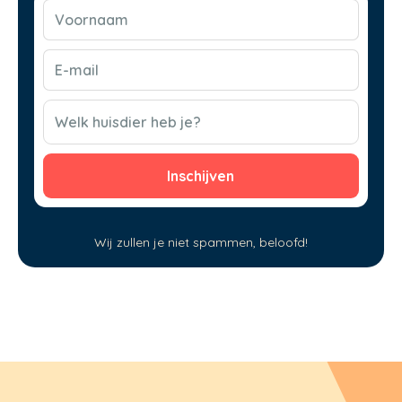
Voornaam
(Vereist)
E-
mail
(Vereist)
CAPTCHA
Welk huisdier heb je?
Wij zullen je niet spammen, beloofd!