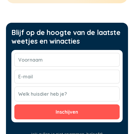
Blijf op de hoogte van de laatste
weetjes en winacties
Voornaam
(Vereist)
E-
mail
(Vereist)
CAPTCHA
Welk huisdier heb je?