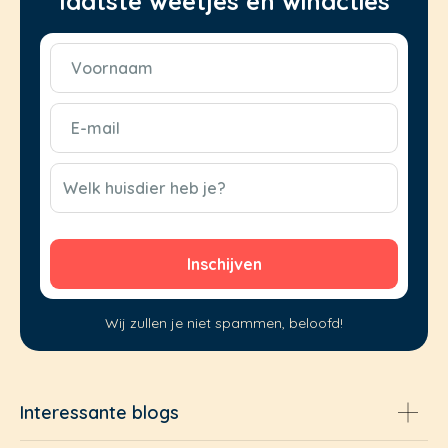
laatste weetjes en winacties
Voornaam
(Vereist)
E-
mail
(Vereist)
CAPTCHA
Welk huisdier heb je?
Wij zullen je niet spammen, beloofd!
Interessante blogs