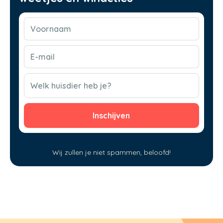
Voornaam
(Vereist)
E-
mail
(Vereist)
CAPTCHA
Welk huisdier heb je?
Wij zullen je niet spammen, beloofd!