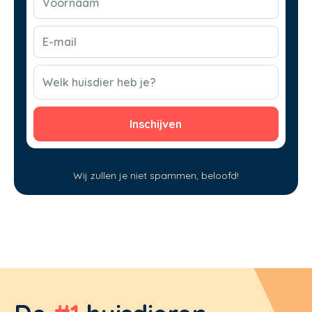
(Vereist)
E-
mail
(Vereist)
CAPTCHA
Welk huisdier heb je?
Wij zullen je niet spammen, beloofd!