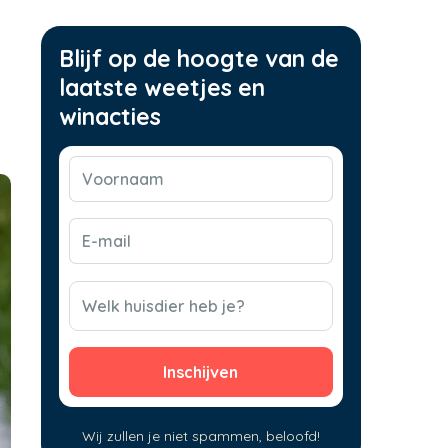
Blijf op de hoogte van de
laatste weetjes en
winacties
Voornaam
(Vereist)
E-
mail
(Vereist)
CAPTCHA
Welk huisdier heb je?
Wij zullen je niet spammen, beloofd!