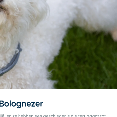
 Bolognezer
lië, en ze hebben een geschiedenis die teruggaat tot