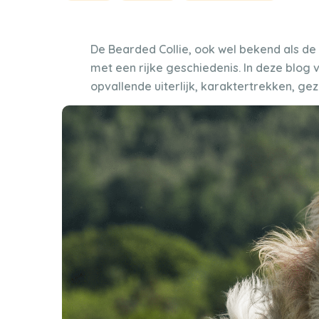
De Bearded Collie, ook wel bekend als de 
met een rijke geschiedenis. In deze blog 
opvallende uiterlijk, karaktertrekken, g