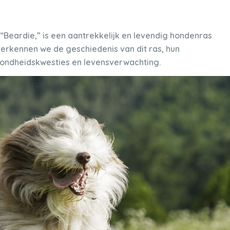
“Beardie,” is een aantrekkelijk en levendig hondenras
verkennen we de geschiedenis van dit ras, hun
ezondheidskwesties en levensverwachting.