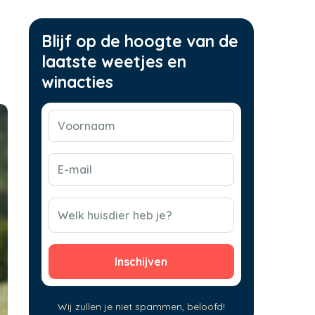
Blijf op de hoogte van de
laatste weetjes en
winacties
Voornaam
(Vereist)
E-
mail
(Vereist)
CAPTCHA
Welk huisdier heb je?
Wij zullen je niet spammen, beloofd!