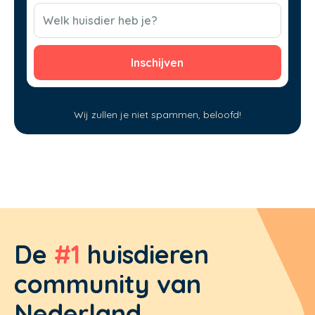
(Vereist)
CAPTCHA
Welk huisdier heb je?
Wij zullen je niet spammen, beloofd!
De
#1
huisdieren
community van
Nederland