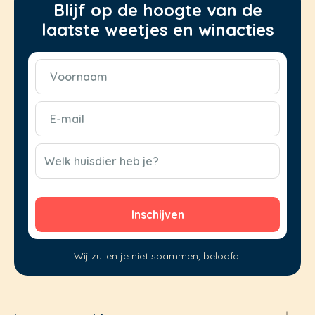
Blijf op de hoogte van de
laatste weetjes en winacties
Voornaam
(Vereist)
E-
mail
(Vereist)
CAPTCHA
Welk huisdier heb je?
Wij zullen je niet spammen, beloofd!