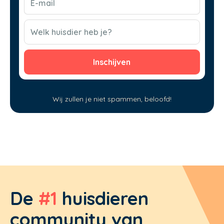
mail
(Vereist)
CAPTCHA
Welk huisdier heb je?
Wij zullen je niet spammen, beloofd!
De
#1
huisdieren
community van