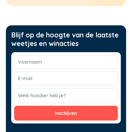
Blijf op de hoogte van de laatste
weetjes en winacties
Voornaam
(Vereist)
E-
mail
(Vereist)
CAPTCHA
Welk huisdier heb je?