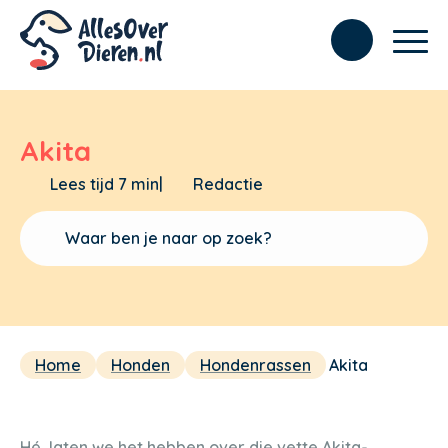
Akita
Lees tijd 7 min
|
Redactie
Home
Honden
Hondenrassen
Akita
Hé, laten we het hebben over die vette Akita-