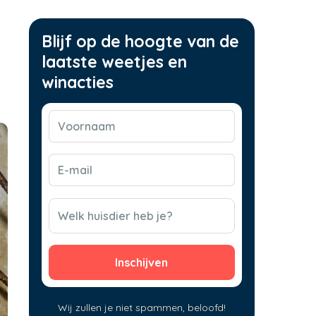
Blijf op de hoogte van de
laatste weetjes en
winacties
Voornaam
(Vereist)
E-
mail
(Vereist)
CAPTCHA
Welk huisdier heb je?
Wij zullen je niet spammen, beloofd!