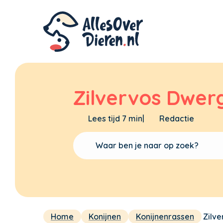
Zilvervos Dwer
Lees tijd 7 min
|
Redactie
Home
Konijnen
Konijnenrassen
Zilv